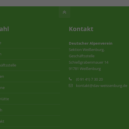
ahl
Kontakt
e
Deutscher Alpenverein
Sektion Weißenburg,
n
Geschäftsstelle
Schießgrabenmauer 14
äftsstelle
91781 Weißenburg
ten
(0 91 41) 7 30 20
kontakt@dav-weissenburg.de
ine
Hütte
ih
akt