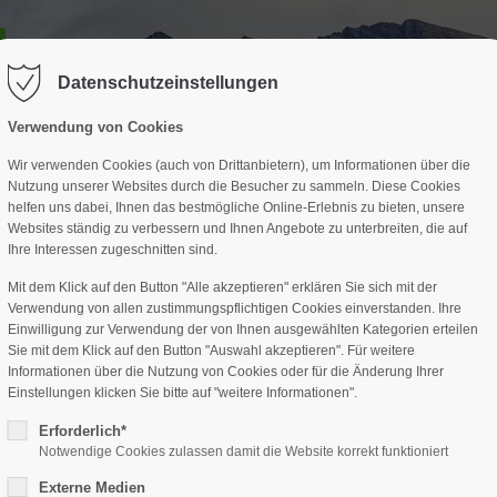
GESCHÄFTSSTELLE
SPARTEN
TERMINE
DAV-HÜTTE
ag "offcanvas-col2" existiert leider
Der Eintrag "offcanvas-col3" existi
nicht.
Datenschutzeinstellungen
Verwendung von Cookies
Wir verwenden Cookies (auch von Drittanbietern), um Informationen über die
Nutzung unserer Websites durch die Besucher zu sammeln. Diese Cookies
helfen uns dabei, Ihnen das bestmögliche Online-Erlebnis zu bieten, unsere
Websites ständig zu verbessern und Ihnen Angebote zu unterbreiten, die auf
Ihre Interessen zugeschnitten sind.
Mit dem Klick auf den Button "Alle akzeptieren" erklären Sie sich mit der
Verwendung von allen zustimmungspflichtigen Cookies einverstanden. Ihre
Einwilligung zur Verwendung der von Ihnen ausgewählten Kategorien erteilen
Sie mit dem Klick auf den Button "Auswahl akzeptieren". Für weitere
Informationen über die Nutzung von Cookies oder für die Änderung Ihrer
Einstellungen klicken Sie bitte auf "weitere Informationen".
Erforderlich*
Notwendige Cookies zulassen damit die Website korrekt funktioniert
Externe Medien