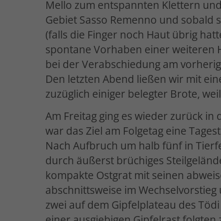
Mello zum entspannten Klettern und
Gebiet Sasso Remenno und sobald si
(falls die Finger noch Haut übrig h
spontane Vorhaben einer weiteren H
bei der Verabschiedung am vorheri
Den letzten Abend ließen wir mit e
zuzüglich einiger belegter Brote, we
Am Freitag ging es wieder zurück in 
war das Ziel am Folgetag eine Tages
Nach Aufbruch um halb fünf in Tierfe
durch äußerst brüchiges Steilgelän
kompakte Ostgrat mit seinen abweis
abschnittsweise im Wechselvorstieg u
zwei auf dem Gipfelplateau des Töd
einer ausgiebigen Gipfelrast folgten