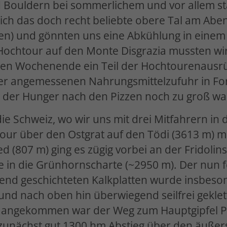
 Bouldern bei sommerlichem und vor allem st
ch das doch recht beliebte obere Tal am Aben
atten) und gönnten uns eine Abkühlung in ein
ochtour auf den Monte Disgrazia mussten wir 
gen Wochenende ein Teil der Hochtourenausrü
iner angemessenen Nahrungsmittelzufuhr in Fo
il der Hunger nach den Pizzen noch zu groß wa
die Schweiz, wo wir uns mit drei Mitfahrern in 
tour über den Ostgrat auf den Tödi (3613 m) m
d (807 m) ging es zügig vorbei an der Fridoli
de in die Grünhornscharte (~2950 m). Der nun
end geschichteten Kalkplatten wurde insbeson
nd nach oben hin überwiegend seilfrei geklette
i angekommen war der Weg zum Hauptgipfel Pi
 zunächst gut 1300 hm Abstieg über den äußerst