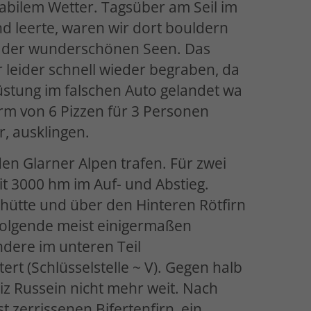
abilem Wetter. Tagsüber am Seil im
d leerte, waren wir dort bouldern
em der wunderschönen Seen. Das
leider schnell wieder begraben, da
stung im falschen Auto gelandet wa
rm von 6 Pizzen für 3 Personen
r, ausklingen.
den Glarner Alpen trafen. Für zwei
it 3000 hm im Auf- und Abstieg.
nshütte und über den Hinteren Rötfirn
 folgende meist einigermaßen
dere im unteren Teil
rt (Schlüsselstelle ~ V). Gegen halb
z Russein nicht mehr weit. Nach
 zerrissenen Bifertenfirn, ein