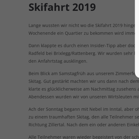
Skifahrt 2019
Lange wussten wir nicht wo die Skifahrt 2019 hingeh
Wochenende ein Quartier zu bekommen wird immer 
Dann klappte es durch einen Insider-Tipp aber doch
Radfeld bei Brixlegg/Rattenberg. Wir wurden sehr h
den Anfahrtstag ausklingen.
Beim Blick am Samstagfrüh aus unserem Zimmerfenst
Skitag. Gut gestärkt machten wir uns dann nach dem 
klarte es glücklicherweise am Nachmittag zusehens
Abendessen wurden wir von unseren Wirtsleuten mit 
Ach der Sonntag begann mit Nebel im Inntal, aber o
zu einem traumhaften Skitag, den alle Teilnehmer se
Richtung Zillertal. Nach dem ein oder anderen Eink
Alle Teilnehmer waren wieder begeistert von der sch