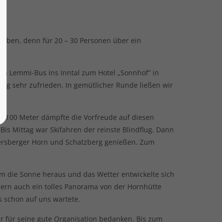
reiben, denn für 20 – 30 Personen über ein
em Lemmi-Bus ins Inntal zum Hotel „Sonnhof“ in
ng sehr zufrieden. In gemütlicher Runde ließen wir
r 100 Meter dämpfte die Vorfreude auf diesen
is Mittag war Skifahren der reinste Blindflug. Dann
dersberger Horn und Schatzberg genießen. Zum
am die Sonne heraus und das Wetter entwickelte sich
ndern auch ein tolles Panorama von der Hornhütte
 schon auf uns wartete.
er für seine gute Organisation bedanken. Bis zum