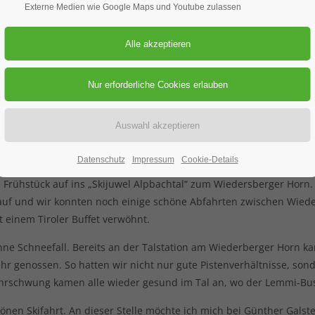
Externe Medien wie Google Maps und Youtube zulassen
en würde. Günther wollte schon fast eine „Fahrt ins Blaue“ aussch
schwerer. Manche Hotels nehmen gar keine Busse mehr an!
 noch und so fuhren wir (21 Skifahrer) am Freitagnachmittag mit d
erzlich empfangen und waren mit der Unterkunft und der Verpflegu
Datenschutz
Impressum
Cookie-Details
er drückte die Stimmung, denn dichter Schneefall und Sicht unte
Frühstück auf ins „Skijuwel Alpbachtal“ zum Wiedersberger Horn. B
 auf und wir konnten noch einige schöne Abfahrten zwischen Wie
einem Tiroler Buffet verwöhnt.
hne Schneefall. Bereits an der Talstation am Wiederberger Horn k
hr genossen. So hatten wir nicht nur gute Pistenverhältnisse, so
ehrschwung kamen alle wieder gesund im Tal an, wo der Lemmi-Bus
önen Skifahrt. An dieser Stelle möchte ich mich bei Günther Galst