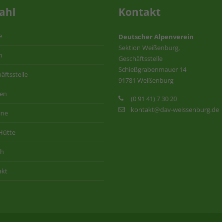
ahl
Kontakt
e
Deutscher Alpenverein
Sektion Weißenburg,
n
Geschäftsstelle
Schießgrabenmauer 14
äftsstelle
91781 Weißenburg
ten
(0 91 41) 7 30 20
kontakt@dav-weissenburg.de
ine
Hütte
ih
akt