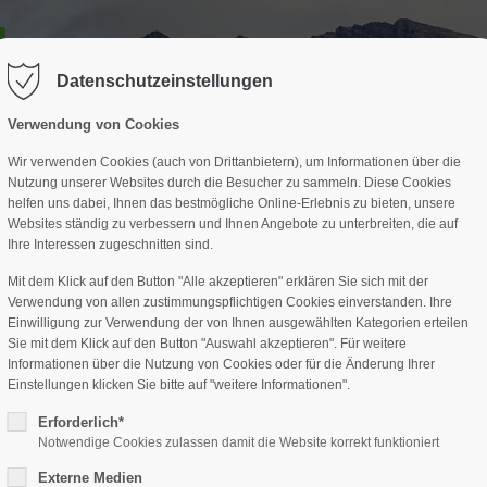
GESCHÄFTSSTELLE
SPARTEN
TERMINE
DAV-HÜTTE
ag "offcanvas-col2" existiert leider
Der Eintrag "offcanvas-col3" existi
nicht.
Datenschutzeinstellungen
Verwendung von Cookies
Wir verwenden Cookies (auch von Drittanbietern), um Informationen über die
Nutzung unserer Websites durch die Besucher zu sammeln. Diese Cookies
helfen uns dabei, Ihnen das bestmögliche Online-Erlebnis zu bieten, unsere
Websites ständig zu verbessern und Ihnen Angebote zu unterbreiten, die auf
Ihre Interessen zugeschnitten sind.
Mit dem Klick auf den Button "Alle akzeptieren" erklären Sie sich mit der
Verwendung von allen zustimmungspflichtigen Cookies einverstanden. Ihre
Einwilligung zur Verwendung der von Ihnen ausgewählten Kategorien erteilen
Sie mit dem Klick auf den Button "Auswahl akzeptieren". Für weitere
Informationen über die Nutzung von Cookies oder für die Änderung Ihrer
Einstellungen klicken Sie bitte auf "weitere Informationen".
Erforderlich*
Notwendige Cookies zulassen damit die Website korrekt funktioniert
Externe Medien