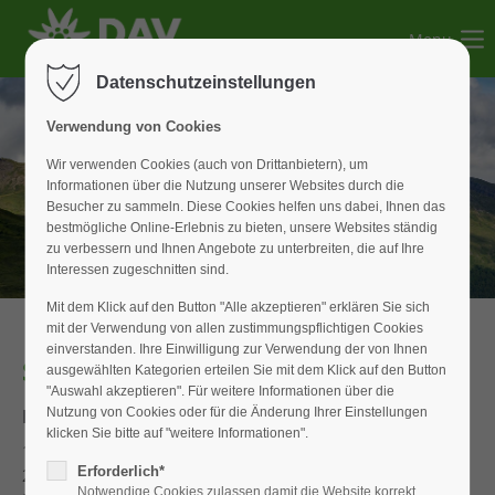
Menu
Der Eintrag "offcanvas-col1" existiert leider nicht.
Datenschutzeinstellungen
Der Eintrag "offcanvas-col2" existiert leider nicht.
Verwendung von Cookies
Wir verwenden Cookies (auch von Drittanbietern), um
Informationen über die Nutzung unserer Websites durch die
Der Eintrag "offcanvas-col3" existiert leider nicht.
Besucher zu sammeln. Diese Cookies helfen uns dabei, Ihnen das
bestmögliche Online-Erlebnis zu bieten, unsere Websites ständig
zu verbessern und Ihnen Angebote zu unterbreiten, die auf Ihre
Der Eintrag "offcanvas-col4" existiert leider nicht.
Interessen zugeschnitten sind.
Mit dem Klick auf den Button "Alle akzeptieren" erklären Sie sich
mit der Verwendung von allen zustimmungspflichtigen Cookies
einverstanden. Ihre Einwilligung zur Verwendung der von Ihnen
Season Opening Cup
ausgewählten Kategorien erteilen Sie mit dem Klick auf den Button
"Auswahl akzeptieren". Für weitere Informationen über die
Frauen
Nutzung von Cookies oder für die Änderung Ihrer Einstellungen
klicken Sie bitte auf "weitere Informationen".
1. Carolin Jäger
Erforderlich*
2. Selina Otter
Notwendige Cookies zulassen damit die Website korrekt