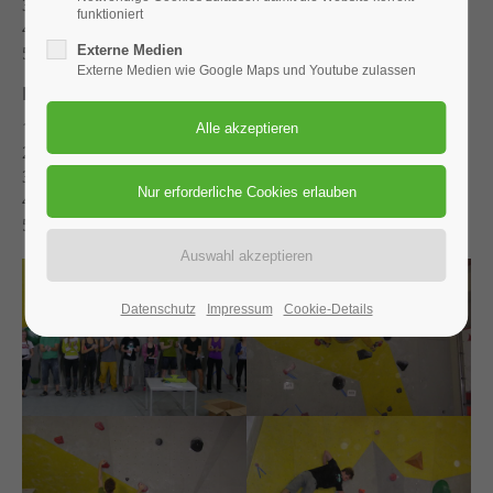
3. Luisa Lederer
funktioniert
4. Tina Gruber
5. Mirka Sonntag
Externe Medien
Externe Medien wie Google Maps und Youtube zulassen
Männer
1. Luka Feil
2. Hendrik Raabe
3. Andreas Koller
4. Markus Bäuml
5. Thilo Jäger
Datenschutz
Impressum
Cookie-Details