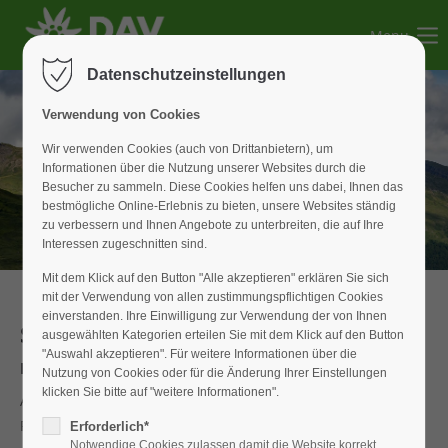
Menu
Der Eintrag "offcanvas-col1" existiert leider nicht.
Datenschutzeinstellungen
Der Eintrag "offcanvas-col2" existiert leider nicht.
Verwendung von Cookies
Wir verwenden Cookies (auch von Drittanbietern), um
Informationen über die Nutzung unserer Websites durch die
Der Eintrag "offcanvas-col3" existiert leider nicht.
Besucher zu sammeln. Diese Cookies helfen uns dabei, Ihnen das
bestmögliche Online-Erlebnis zu bieten, unsere Websites ständig
zu verbessern und Ihnen Angebote zu unterbreiten, die auf Ihre
Der Eintrag "offcanvas-col4" existiert leider nicht.
Interessen zugeschnitten sind.
Mit dem Klick auf den Button "Alle akzeptieren" erklären Sie sich
mit der Verwendung von allen zustimmungspflichtigen Cookies
einverstanden. Ihre Einwilligung zur Verwendung der von Ihnen
Schneeschuhwanderung
ausgewählten Kategorien erteilen Sie mit dem Klick auf den Button
"Auswahl akzeptieren". Für weitere Informationen über die
Dreisesselgebiet-Plöckenstein
Nutzung von Cookies oder für die Änderung Ihrer Einstellungen
klicken Sie bitte auf "weitere Informationen".
Am Samstag, den 24.Februar 2018 trafen sich über
Fahrgemeinschaften 12 Schneeschuhwanderer; 8
Erforderlich*
Notwendige Cookies zulassen damit die Website korrekt