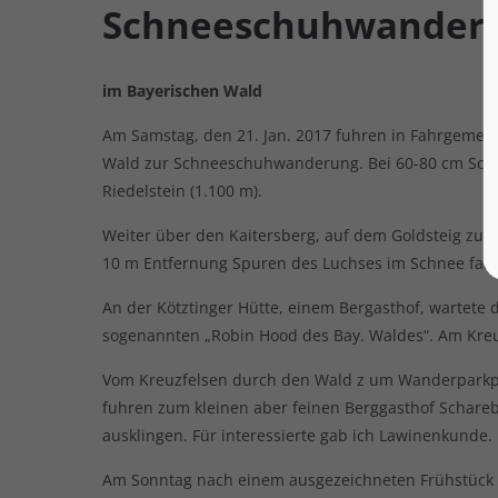
Schneeschuhwander
im Bayerischen Wald
Am Samstag, den 21. Jan. 2017 fuhren in Fahrgemein
Wald zur Schneeschuhwanderung. Bei 60-80 cm Schn
Riedelstein (1.100 m).
Weiter über den Kaitersberg, auf dem Goldsteig zu d
10 m Entfernung Spuren des Luchses im Schnee fan
An der Kötztinger Hütte, einem Bergasthof, wartete 
sogenannten „Robin Hood des Bay. Waldes“. Am Kreu
Vom Kreuzfelsen durch den Wald z um Wanderparkpla
fuhren zum kleinen aber feinen Berggasthof Schar
ausklingen. Für interessierte gab ich Lawinenkunde.
Am Sonntag nach einem ausgezeichneten Frühstück üb