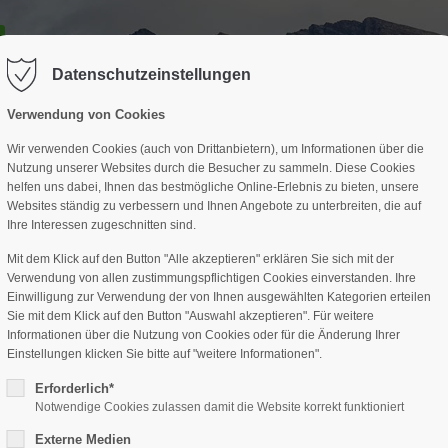
GESCHÄFTSSTELLE
SPARTEN
TERMINE
DAV-HÜTTE
ag "offcanvas-col2" existiert leider
Der Eintrag "offcanvas-col3" existi
nicht.
Datenschutzeinstellungen
Verwendung von Cookies
Wir verwenden Cookies (auch von Drittanbietern), um Informationen über die
Nutzung unserer Websites durch die Besucher zu sammeln. Diese Cookies
helfen uns dabei, Ihnen das bestmögliche Online-Erlebnis zu bieten, unsere
Websites ständig zu verbessern und Ihnen Angebote zu unterbreiten, die auf
Ihre Interessen zugeschnitten sind.
Mit dem Klick auf den Button "Alle akzeptieren" erklären Sie sich mit der
Verwendung von allen zustimmungspflichtigen Cookies einverstanden. Ihre
Einwilligung zur Verwendung der von Ihnen ausgewählten Kategorien erteilen
Sie mit dem Klick auf den Button "Auswahl akzeptieren". Für weitere
Informationen über die Nutzung von Cookies oder für die Änderung Ihrer
Einstellungen klicken Sie bitte auf "weitere Informationen".
Erforderlich*
Notwendige Cookies zulassen damit die Website korrekt funktioniert
Externe Medien