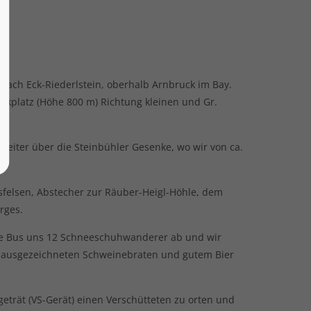
nach Eck-Riederlstein, oberhalb Arnbruck im Bay.
platz (Höhe 800 m) Richtung kleinen und Gr.
weiter über die Steinbühler Gesenke, wo wir von ca.
gsfelsen, Abstecher zur Räuber-Heigl-Höhle, dem
rges.
lte Bus uns 12 Schneeschuhwanderer ab und wir
i ausgezeichneten Schweinebraten und gutem Bier
trät (VS-Gerät) einen Verschütteten zu orten und