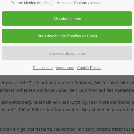
ung
Externe Medien wie Google Maps und Youtube zulassen
schaften 6 Alpenvereinsmitglieder und 6 interessierte Teilnehmer 
ee und einem blauen, wolkenlosen Himmel wanderten wir vom Park
en Rauchröhren, durch eine kleine Schlucht 10 m steil hinauf und 
Datenschutz
Impressum
Cookie-Details
den.
der reservierte Tisch auf uns zu einer Stärkung. Weiter über Mitta
zfelsen schauten wir zurück über den Kammverlauf des Kaitersbe
tz Reitenberg, oberhalb von Bad Kötzting. Hier holte der bestel
eben auf 1.100 m Höhe zum Übernachten. Den Abend ließen wir be
ten einige interessierte Teilnehmer mit dem Verschüttetensuchge