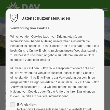
Menu
Der Eintrag "offcanvas-col1" existiert leider nicht.
Datenschutzeinstellungen
Der Eintrag "offcanvas-col2" existiert leider nicht.
Verwendung von Cookies
Wir verwenden Cookies (auch von Drittanbietern), um
Informationen über die Nutzung unserer Websites durch die
Der Eintrag "offcanvas-col3" existiert leider nicht.
Besucher zu sammeln. Diese Cookies helfen uns dabei, Ihnen das
bestmögliche Online-Erlebnis zu bieten, unsere Websites ständig
zu verbessern und Ihnen Angebote zu unterbreiten, die auf Ihre
Der Eintrag "offcanvas-col4" existiert leider nicht.
Interessen zugeschnitten sind.
Mit dem Klick auf den Button "Alle akzeptieren" erklären Sie sich
mit der Verwendung von allen zustimmungspflichtigen Cookies
einverstanden. Ihre Einwilligung zur Verwendung der von Ihnen
Schneeschuhtour
ausgewählten Kategorien erteilen Sie mit dem Klick auf den Button
"Auswahl akzeptieren". Für weitere Informationen über die
auf den Schönkahler
Nutzung von Cookies oder für die Änderung Ihrer Einstellungen
klicken Sie bitte auf "weitere Informationen".
In 2 voll besetzten Kleinbussen machte sich eine Gruppe
Erforderlich*
Schneeschuhbegeisterte Tourenfreunde auf ins Allgäu. Das
Notwendige Cookies zulassen damit die Website korrekt