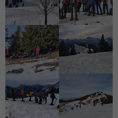
Richtung Gipfel
Schönkahler Gipfel
Nachbargipfel
Brotzeit unterm Gipfel
Pirschling
Vorbereitung zum
Blick vom Pirschling
Abstieg
zum Schönkahler