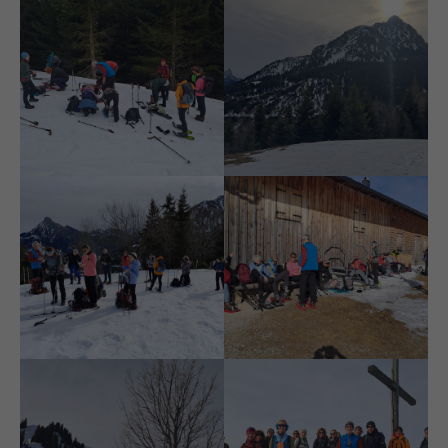
Umsteigen auf
Einstein mit
Schneeschuhe
Sonnenhut
raus aus dem Wald
Rastplatz mit Sonne