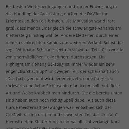
Bei besten Wetterbedingungen und kurzer Einweisung in
das Handling der Ausrüstung durften die DAV`ler ihr
Erlerntes an den Fels bringen. Die Motivation war derart
groß, dass manch Einer gleich die schwierigste Variante am
Klettersteig Einstieg wählte. Andere kletterten durch einen
nahezu senkrechten Kamin zum weiteren Verlauf. Selbst die
sog. „Wittmann Schikane“ (extrem schweres Teilstück) wurde
von unermüdlichen Teilnehmern durchstiegen. Ein
Highlight am Höhenglücksteig ist immer wieder ein sehr
enger „Durchschlupf“ im zweiten Teil, der scherzhaft auch
„Das Loch“ genannt wird. Jeder einzeln, ohne Rucksack,
rückwärts und keine Sicht wohin man treten soll. Auf diese
Art und Weise krabbelt man hindurch. Die die bereits unten
sind haben auch noch richtig Spaß dabei. Als auch diese
Hürde meisterhaft bezwungen war, entschied sich der
Großteil für den dritten und schwersten Teil der „Ferrata“.
Hier wird dem Kletterer noch einmal alles abverlangt. Kurz
und knackig heißt die Devise. Ausgepowert, aber