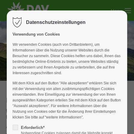
Menu
Der Eintrag "offcanvas-col1" existiert leider nicht.
Datenschutzeinstellungen
Der Eintrag "offcanvas-col2" existiert leider nicht.
Verwendung von Cookies
Wir verwenden Cookies (auch von Drittanbietern), um
Informationen über die Nutzung unserer Websites durch die
Der Eintrag "offcanvas-col3" existiert leider nicht.
Besucher zu sammeln. Diese Cookies helfen uns dabei, Ihnen das
bestmögliche Online-Erlebnis zu bieten, unsere Websites ständig
zu verbessern und Ihnen Angebote zu unterbreiten, die auf Ihre
Der Eintrag "offcanvas-col4" existiert leider nicht.
Interessen zugeschnitten sind.
Mit dem Klick auf den Button "Alle akzeptieren" erklären Sie sich
mit der Verwendung von allen zustimmungspflichtigen Cookies
einverstanden. Ihre Einwilligung zur Verwendung der von Ihnen
KS-Kurs
ausgewählten Kategorien erteilen Sie mit dem Klick auf den Button
"Auswahl akzeptieren". Für weitere Informationen über die
für Anfänger am „Höhenglücksteig“ in der
Nutzung von Cookies oder für die Änderung Ihrer Einstellungen
Hersbrucker Schweiz
klicken Sie bitte auf "weitere Informationen".
Auch in diesem Jahr fand der Klettersteig–Kurs der Sektion
Erforderlich*
Notwendige Cookies zulassen damit die Website korrekt