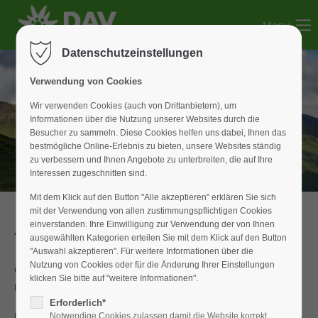
Menu
Der Eintrag "offcanvas-col1" existiert leider nicht.
Datenschutzeinstellungen
Der Eintrag "offcanvas-col2" existiert leider nicht.
Verwendung von Cookies
Wir verwenden Cookies (auch von Drittanbietern), um
Informationen über die Nutzung unserer Websites durch die
Der Eintrag "offcanvas-col3" existiert leider nicht.
Besucher zu sammeln. Diese Cookies helfen uns dabei, Ihnen das
bestmögliche Online-Erlebnis zu bieten, unsere Websites ständig
zu verbessern und Ihnen Angebote zu unterbreiten, die auf Ihre
Der Eintrag "offcanvas-col4" existiert leider nicht.
Interessen zugeschnitten sind.
Mit dem Klick auf den Button "Alle akzeptieren" erklären Sie sich
mit der Verwendung von allen zustimmungspflichtigen Cookies
einverstanden. Ihre Einwilligung zur Verwendung der von Ihnen
Tagestour
ausgewählten Kategorien erteilen Sie mit dem Klick auf den Button
"Auswahl akzeptieren". Für weitere Informationen über die
Nutzung von Cookies oder für die Änderung Ihrer Einstellungen
um den Kochelsee im Schatten des Heimgarten und
klicken Sie bitte auf "weitere Informationen".
Herzogstand (1675 HM)
Erforderlich*
Die Touren-und Wandergruppe
Notwendige Cookies zulassen damit die Website korrekt
startete am 3.Mai zu ihrer ersten