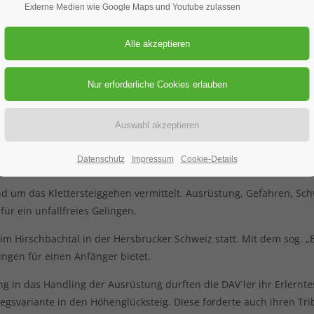
Externe Medien wie Google Maps und Youtube zulassen
“ in der Hersbrucker Schweiz
 Sektion reges Interesse für diese herausfordernde Spielart des Alp
e.
noch Spaß dabei zu haben, bedarf es nicht nur einer modernen un
Datenschutz
Impressum
Cookie-Details
ich einlässt.
um das Klettersteiggehen vermittelt. Ausrüstung, Gefahren, Schwi
r ein unfallfreies Gelingen.
m Hirschbachtal in der Hersbrucker Schweiz statt. Mit dem sog. „Ba
ngen für einen Anfänger bietet.
in das Handling der Ausrüstung durften die DAV`ler ihr Erlerntes 
tiegsvariante in den Höhenglücksteig. Diese forderte auch ihren Tri