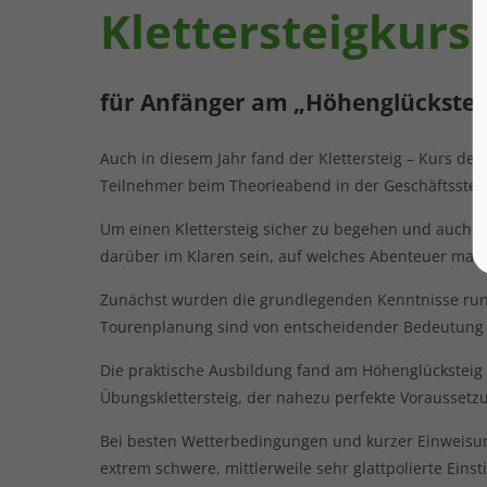
Klettersteigkurs
für Anfänger am „Höhenglücksteig
Auch in diesem Jahr fand der Klettersteig – Kurs der
Teilnehmer beim Theorieabend in der Geschäftsstell
Um einen Klettersteig sicher zu begehen und auch 
darüber im Klaren sein, auf welches Abenteuer man s
Zunächst wurden die grundlegenden Kenntnisse rund 
Tourenplanung sind von entscheidender Bedeutung fü
Die praktische Ausbildung fand am Höhenglücksteig i
Übungsklettersteig, der nahezu perfekte Voraussetzu
Bei besten Wetterbedingungen und kurzer Einweisung 
extrem schwere, mittlerweile sehr glattpolierte Eins