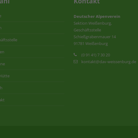
ahl
Kontakt
e
Deutscher Alpenverein
Sektion Weißenburg,
n
Geschäftsstelle
Schießgrabenmauer 14
äftsstelle
91781 Weißenburg
ten
(0 91 41) 7 30 20
kontakt@dav-weissenburg.de
ine
Hütte
ih
akt