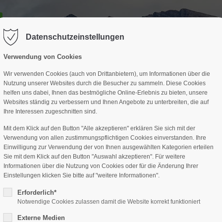
GESCHÄFTSSTELLE
SPARTEN
TERMINE
DAV-HÜTTE
ag "offcanvas-col2" existiert leider
Der Eintrag "offcanvas-col3" existi
nicht.
Datenschutzeinstellungen
Verwendung von Cookies
Wir verwenden Cookies (auch von Drittanbietern), um Informationen über die
Nutzung unserer Websites durch die Besucher zu sammeln. Diese Cookies
helfen uns dabei, Ihnen das bestmögliche Online-Erlebnis zu bieten, unsere
Websites ständig zu verbessern und Ihnen Angebote zu unterbreiten, die auf
Ihre Interessen zugeschnitten sind.
Mit dem Klick auf den Button "Alle akzeptieren" erklären Sie sich mit der
Verwendung von allen zustimmungspflichtigen Cookies einverstanden. Ihre
Einwilligung zur Verwendung der von Ihnen ausgewählten Kategorien erteilen
Sie mit dem Klick auf den Button "Auswahl akzeptieren". Für weitere
Informationen über die Nutzung von Cookies oder für die Änderung Ihrer
Einstellungen klicken Sie bitte auf "weitere Informationen".
Erforderlich*
Notwendige Cookies zulassen damit die Website korrekt funktioniert
Externe Medien