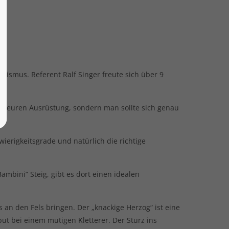
inismus. Referent Ralf Singer freute sich über 9
d teuren Ausrüstung, sondern man sollte sich genau
erigkeitsgrade und natürlich die richtige
mbini“ Steig, gibt es dort einen idealen
an den Fels bringen. Der „knackige Herzog“ ist eine
but bei einem mutigen Kletterer. Der Sturz ins