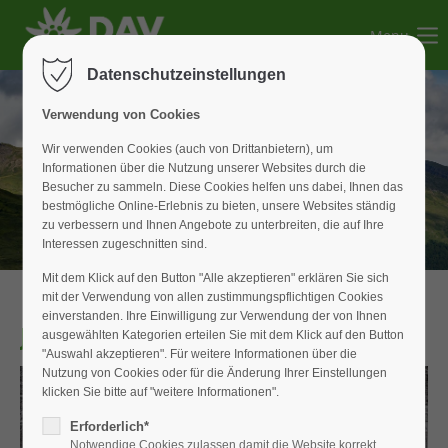
Menu
Der Eintrag "offcanvas-col1" existiert leider nicht.
Datenschutzeinstellungen
Der Eintrag "offcanvas-col2" existiert leider nicht.
Verwendung von Cookies
Wir verwenden Cookies (auch von Drittanbietern), um
Informationen über die Nutzung unserer Websites durch die
Der Eintrag "offcanvas-col3" existiert leider nicht.
Besucher zu sammeln. Diese Cookies helfen uns dabei, Ihnen das
bestmögliche Online-Erlebnis zu bieten, unsere Websites ständig
zu verbessern und Ihnen Angebote zu unterbreiten, die auf Ihre
Der Eintrag "offcanvas-col4" existiert leider nicht.
Interessen zugeschnitten sind.
Mit dem Klick auf den Button "Alle akzeptieren" erklären Sie sich
mit der Verwendung von allen zustimmungspflichtigen Cookies
einverstanden. Ihre Einwilligung zur Verwendung der von Ihnen
Jugend-Weihnachtsfeier 2024
ausgewählten Kategorien erteilen Sie mit dem Klick auf den Button
"Auswahl akzeptieren". Für weitere Informationen über die
Nutzung von Cookies oder für die Änderung Ihrer Einstellungen
klicken Sie bitte auf "weitere Informationen".
Erforderlich*
Notwendige Cookies zulassen damit die Website korrekt