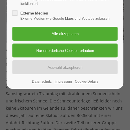
funktioniert
Externe Medien
Externe Medien wie Google Maps und Youtube zulassen
Am letzten Wochenende vor Weihnachten findet traditionell
die JDAV-Weihnachtsfeier auf der Weißenburger Hütte statt.
Das zweite Jahr in Folge hat es Frau Holle (auch bekannt als
eine Kaltfront) gut gemeint mit uns. Freitag schneite es am
Spitzingsee den ganzen Tag und die erste Pistenskitour
Datenschutz
Impressum
Cookie-Details
wurde schon vor Ankunft auf der Hütte genossen. Der
Samstag war ein Traumtag mit strahlendem Sonnenschein
und frischem Schnee. Die Schneeunterlage ließ leider noch
keine Skitouren im Gelände zu, daher beschränkten wir uns
dieses Jahr auf eine Skitour auf den Roßkopf mit einer
Abfahrt Richtung Sutten. Der zweite Teil unserer Gruppe
machte mit den beiden jüngsten Fahrtteilnehmenden eine