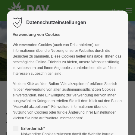
Menu
Der Eintrag "offcanvas-col1" existiert leider nicht.
Datenschutzeinstellungen
Der Eintrag "offcanvas-col2" existiert leider nicht.
Verwendung von Cookies
Wir verwenden Cookies (auch von Drittanbietern), um
Informationen über die Nutzung unserer Websites durch die
Der Eintrag "offcanvas-col3" existiert leider nicht.
Besucher zu sammeln. Diese Cookies helfen uns dabei, Ihnen das
bestmögliche Online-Erlebnis zu bieten, unsere Websites ständig
zu verbessern und Ihnen Angebote zu unterbreiten, die auf Ihre
Der Eintrag "offcanvas-col4" existiert leider nicht.
Interessen zugeschnitten sind.
Mit dem Klick auf den Button "Alle akzeptieren" erklären Sie sich
mit der Verwendung von allen zustimmungspflichtigen Cookies
einverstanden. Ihre Einwilligung zur Verwendung der von Ihnen
Hütten Wochenende
ausgewählten Kategorien erteilen Sie mit dem Klick auf den Button
"Auswahl akzeptieren". Für weitere Informationen über die
Nutzung von Cookies oder für die Änderung Ihrer Einstellungen
Wenn es im Tal heiß wird sind die Gipfel eine angenehme
klicken Sie bitte auf "weitere Informationen".
Alternative.
Erforderlich*
In diesem Jahr konnten wir bei bestem Sommerwetter das
Notwendige Cookies zulassen damit die Website korrekt