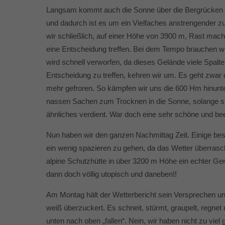
Langsam kommt auch die Sonne über die Bergrücken zum
und dadurch ist es um ein Vielfaches anstrengender zu
wir schließlich, auf einer Höhe von 3900 m, Rast mach
eine Entscheidung treffen. Bei dem Tempo brauchen wir 
wird schnell verworfen, da dieses Gelände viele Spalten
Entscheidung zu treffen, kehren wir um. Es geht zwar di
mehr gefroren. So kämpfen wir uns die 600 Hm hinunte
nassen Sachen zum Trocknen in die Sonne, solange sie
ähnliches verdient. War doch eine sehr schöne und be
Nun haben wir den ganzen Nachmittag Zeit. Einige bes
ein wenig spazieren zu gehen, da das Wetter überrasch
alpine Schutzhütte in über 3200 m Höhe ein echter Genus
dann doch völlig utopisch und daneben!!
Am Montag hält der Wetterbericht sein Versprechen und 
weiß überzuckert. Es schneit, stürmt, graupelt, regnet
unten nach oben „fallen“. Nein, wir haben nicht zu vi