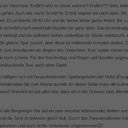
 Vorschein. Endlich wird es etwas wärmer!! Endlich?? Nein, leider!
 gehen. Auch das noch! Schritt für Schritt stapfen wir nach oben. Mi
en. Es ist bereits 08:45 Uhr und die Sonne leistet ganze Arbeit. Bi
sicherlich noch eineinhalb Stunden bis ganz oben. Das ist eindeutig 
 verbirgt und ein seilfreies Gehen undenkbar ist.
Etwas enttäuscht, a
e gleiche Spur zurück, aber diese ist mittlerweile komplett anders. Die
r zum Anseilpunkt am Beginn des Gletschers. Kurz später stehen wir
 noch scheint. Für den Nachmittag sind Regen und Gewitter angesag
eindruckende Tour, auch ohne Gipfel.
chäftigen sich mit herausfordernden Spielangeboten der Hütte (Escap
enderweise bis zum Abend aushält. An dieser Stelle muss die kulinar
s!! Preislich ist uns allen klar, dass wir in der Schweiz sind. Allerd
alle Bergsteiger (bis auf ein paar einzelne lebensmüde) bleiben vors
 und die Sicht ist teilweise gleich Null. Durch das Panoramafenster
el getrunken und auch nichts Verbotenes eingenommen
😊!