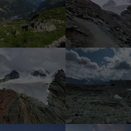
Das Val d'Anniviers
Alpiner Steig
Bishorn, Weisshorn und Tete du
Cabane de Tracuit 3
Milon (v.ln.r.)