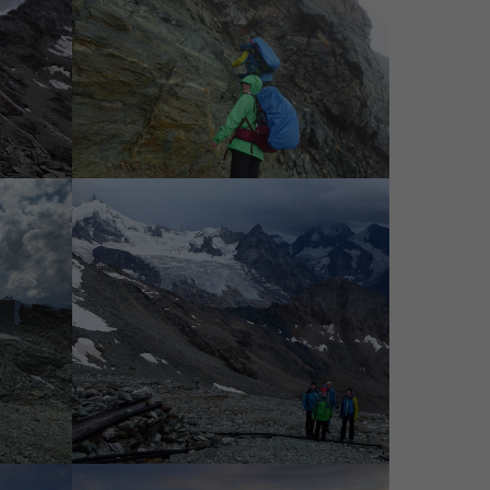
Letzte Steilstufe im Regen
256 m
Die Hüttenumgebung erkunden