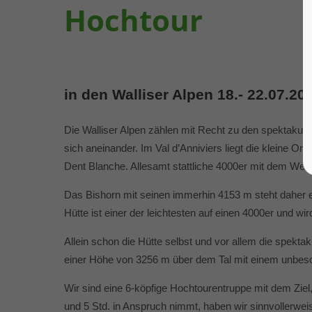
Hochtour
in den Walliser Alpen 18.- 22.07.20
Die Walliser Alpen zählen mit Recht zu den spektakulä
sich aneinander. Im Val d’Anniviers liegt die kleine O
Dent Blanche. Allesamt stattliche 4000er mit dem Wei
Das Bishorn mit seinen immerhin 4153 m steht daher ei
Hütte ist einer der leichtesten auf einen 4000er und wi
Allein schon die Hütte selbst und vor allem die spektaku
einer Höhe von 3256 m über dem Tal mit einem unbes
Wir sind eine 6-köpfige Hochtourentruppe mit dem Ziel
und 5 Std. in Anspruch nimmt, haben wir sinnvollerwe