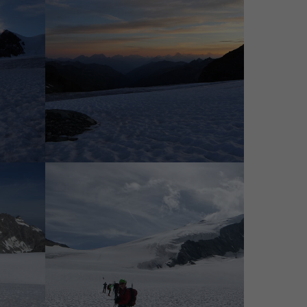
gefroren
Herrliche Morgenstimmung
ssschnee
Blick zurück zum Aufstieg