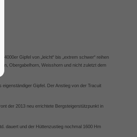
 4000er Gipfel von „leicht“ bis „extrem schwer“ reihen
othorn, Obergabelhorn, Weisshorn und nicht zuletzt dem
eigenständiger Gipfel. Der Anstieg von der Tracuit
hront der 2013 neu errichtete Bergsteigerstützpunkt in
 Std. dauert und der Hüttenzustieg nochmal 1600 Hm