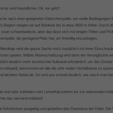
 es wird freundlicher. Ok, los geht‘!
he nach einer geeigneten Gletscherspalte, um reelle Bedingungen f
. Zu Beginn steigen wir auf Blankeis bis in etwa 3400 m Höhe. Durch d
t zwar schneebedeckt, aber das lässt sich mit einigen Tritten und Pic
erspalte, die genügend Platz hat, um freiwillig einzusteigen.
llerdings wird die ganze Sache noch zusätzlich mit einer Eisschraub
ürzten spielen. Mittels Mannschaftszug wird dann der Verunglückte wi
türlich deutlich mehr technischer Aufwand erforderlich, um den Gestür
men mitspielt, bekommen wir alle die sehr realen Verhältnisse zu sp
und dichtem Nebel ab. So wird uns schnell deutlich, wie rasch man h
te und sehr zufrieden vom Lernerfolg kehren wir zur wärmenden Hütte z
chte das niemand erleben!!
. Wir frühstücken ausgiebig und genießen das Panorama der Hütte. Di