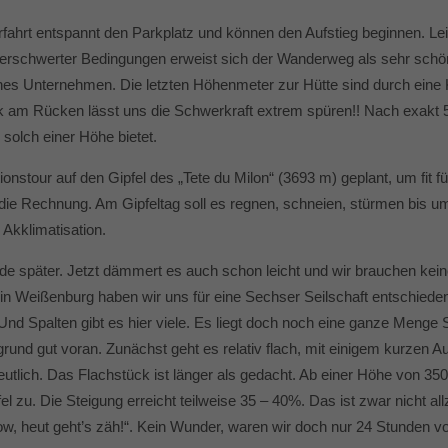
ahrt entspannt den Parkplatz und können den Aufstieg beginnen. Leid
rschwerter Bedingungen erweist sich der Wanderweg als sehr schön 
ches Unternehmen. Die letzten Höhenmeter zur Hütte sind durch eine 
k am Rücken lässt uns die Schwerkraft extrem spüren!! Nach exakt 5 
 solch einer Höhe bietet.
ionstour auf den Gipfel des „Tete du Milon“ (3693 m) geplant, um fit 
ie Rechnung. Am Gipfeltag soll es regnen, schneien, stürmen bis um d
Akklimatisation.
nde später. Jetzt dämmert es auch schon leicht und wir brauchen kei
in Weißenburg haben wir uns für eine Sechser Seilschaft entschieden
 Und Spalten gibt es hier viele. Es liegt doch noch eine ganze Menge
nd gut voran. Zunächst geht es relativ flach, mit einigem kurzen A
utlich. Das Flachstück ist länger als gedacht. Ab einer Höhe von 350
 zu. Die Steigung erreicht teilweise 35 – 40%. Das ist zwar nicht allz
heut geht’s zäh!“. Kein Wunder, waren wir doch nur 24 Stunden vo