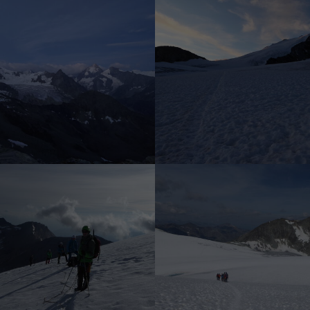
Zinalrothorn, Obergabelhorn und
Noch ist die Spur hart 
anche in der Morgendämmerung
Auf 3900 m entscheiden wir
Abstieg im weichen Na
umzukehren