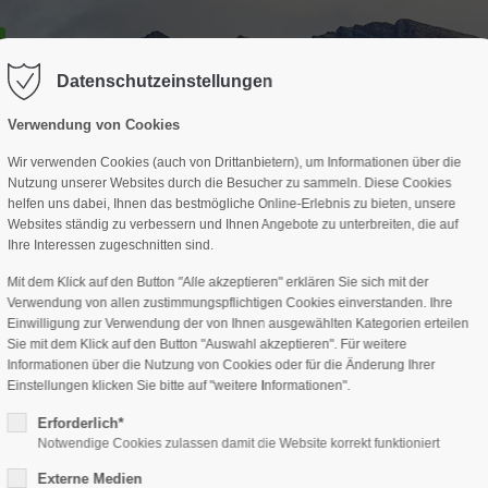
GESCHÄFTSSTELLE
SPARTEN
TERMINE
DAV-HÜTTE
ag "offcanvas-col2" existiert leider
Der Eintrag "offcanvas-col3" existi
nicht.
Datenschutzeinstellungen
Verwendung von Cookies
Wir verwenden Cookies (auch von Drittanbietern), um Informationen über die
Nutzung unserer Websites durch die Besucher zu sammeln. Diese Cookies
helfen uns dabei, Ihnen das bestmögliche Online-Erlebnis zu bieten, unsere
Websites ständig zu verbessern und Ihnen Angebote zu unterbreiten, die auf
Ihre Interessen zugeschnitten sind.
Mit dem Klick auf den Button "Alle akzeptieren" erklären Sie sich mit der
Verwendung von allen zustimmungspflichtigen Cookies einverstanden. Ihre
Einwilligung zur Verwendung der von Ihnen ausgewählten Kategorien erteilen
Sie mit dem Klick auf den Button "Auswahl akzeptieren". Für weitere
Informationen über die Nutzung von Cookies oder für die Änderung Ihrer
Einstellungen klicken Sie bitte auf "weitere Informationen".
Erforderlich*
Notwendige Cookies zulassen damit die Website korrekt funktioniert
Externe Medien