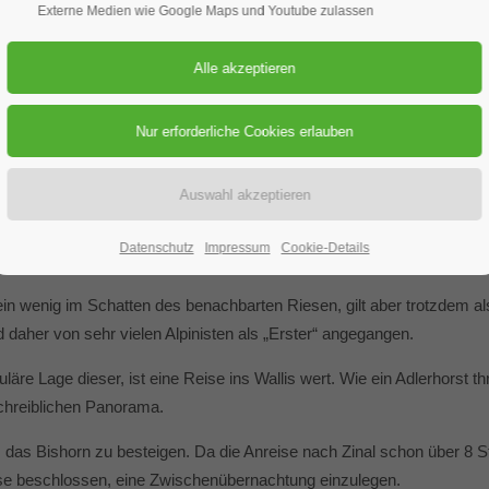
Externe Medien wie Google Maps und Youtube zulassen
25
rsten Panoramen, die der gesamte Alpenraum zu bieten hat. Unzählige
rtschaft Zinal, eingerahmt von namhaften Westalpengipfeln wie Zinalr
Datenschutz
Impressum
Cookie-Details
sshorn (4505 m) als höchste Erhebung.
n wenig im Schatten des benachbarten Riesen, gilt aber trotzdem als 
rd daher von sehr vielen Alpinisten als „Erster“ angegangen.
läre Lage dieser, ist eine Reise ins Wallis wert. Wie ein Adlerhorst t
chreiblichen Panorama.
, das Bishorn zu besteigen. Da die Anreise nach Zinal schon über 8
ise beschlossen, eine Zwischenübernachtung einzulegen.