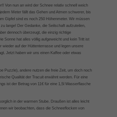
! Von nun an wird der Schnee relativ schnell weich
t jedem Meter fällt das Gehen und Atmen schwerer, bis
s zum Gipfel sind es noch 250 Höhenmeter. Wir müssen
zu lange! Der Gedanke, die Seilschaft aufzuteilen,
ber dennoch überzeugt, die einzig richtige
 Sonne hat alles völlig aufgeweicht und kein Tritt ist
 wieder auf der Hüttenterrasse und legen unsere
t. Jetzt haben wir uns einen Kaffee oder etwas
e Puzzle), andere nutzen die freie Zeit, um doch noch
ische Qualität der Tracuit erwähnt werden. Für eine
ings ist der Betrag von 11€ für eine 1,5l Wasserflasche
orglich in der warmen Stube. Draußen ist alles leicht
 können wir beobachten, dass die Schneeflocken von