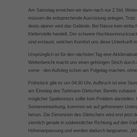
Am Samstag erreichen wir dann nach nur 2 Std. Weiterf
müssen die entsprechende Ausrüstung anlegen. Trotz e
desto alpiner wird das Gelände. Bei Nässe kein einfa
Kletterstelle handelt. Der schwere Hochtourenrucksac
sind erstaunt, welchen Komfort uns diese Unterkunft in
Ursprünglich ist für den nächsten Tag eine Akklimatisat
Wetterbericht macht uns einen gehörigen Strich durch d
vorne - den Aufstieg schon am Folgetag machen, ohne 
Frühstück gibt es um 04:30 Uhr, Aufbruch ist eine Stu
am Einstieg des Turtmann Gletscher. Bereits zuhause 
möglicher Spaltensturz sollte kein Problem darstellen.
Sonneneinwirkung, kommen wir auf gefrorenem Untergru
herum. Die Dimension des Gletschers wird erst jetzt de
ziemlich gerade in südwestlicher Richtung auf den Gipfel
Höhenanpassung und werden dadurch langsamer. „Wow, 