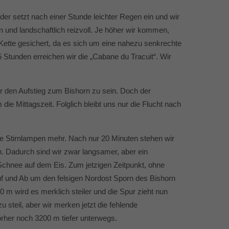
er setzt nach einer Stunde leichter Regen ein und wir
und landschaftlich reizvoll. Je höher wir kommen,
Kette gesichert, da es sich um eine nahezu senkrechte
Stunden erreichen wir die „Cabane du Tracuit“. Wir
für den Aufstieg zum Bishorn zu sein. Doch der
ie Mittagszeit. Folglich bleibt uns nur die Flucht nach
ne Stirnlampen mehr. Nach nur 20 Minuten stehen wir
. Dadurch sind wir zwar langsamer, aber ein
 Schnee auf dem Eis. Zum jetzigen Zeitpunkt, ohne
uf und Ab um den felsigen Nordost Sporn des Bishorn
0 m wird es merklich steiler und die Spur zieht nun
u steil, aber wir merken jetzt die fehlende
rher noch 3200 m tiefer unterwegs.