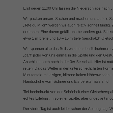
Erst gegen 11:00 Uhr lassen die Niederschläge nach und
Wir packen unsere Sachen und machen uns auf die Suc
„Tete du Milon“ werden wir auch relativ schnell fündig
erkennen. Eine davon gefällt uns besonders gut. Sie is
etwa 1 m breite und 10 – 15 m tiefe (geschätzt) Gletsch
Wir spannen also das Seil zwischen den Teilnehmern. A
„darf“ jeder von uns einmal in die Spalte und den Gest
Anschluss auch noch in der 3er Seilschaft. Hier ist na
retten. Da das Wetter in den unterschiedlichsten For
Minutentakt mit eisigen, klirrend kalten Höhenwinden 
Handschuhe vom Schnee und Eis bereits nass sind.
Tief beeindruckt von der Schönheit einer Gletscherspal
echtes Erlebnis, in so einer Spalte, aber ungeplant mö
Der vierte Tag ist auch leider schon der Abstiegstag