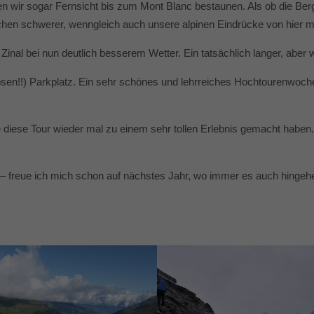
en wir sogar Fernsicht bis zum Mont Blanc bestaunen. Als ob die Berg
schen schwerer, wenngleich auch unsere alpinen Eindrücke von hier m
h Zinal bei nun deutlich besserem Wetter. Ein tatsächlich langer, abe
osen!!) Parkplatz. Ein sehr schönes und lehrreiches Hochtourenwoch
ie diese Tour wieder mal zu einem sehr tollen Erlebnis gemacht haben
 – freue ich mich schon auf nächstes Jahr, wo immer es auch hingeh