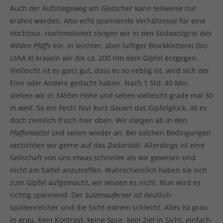
Auch der Aufstiegsweg am Gletscher kann teilweise nur
erahnt werden. Also echt spannende Verhältnisse für eine
Hochtour. Hochmotiviert steigen wir in den Südwestgrat des
Wilden
Pfaffs
ein. In leichter, aber luftiger Blockkletterei (bis
UIAA II) kraxeln wir die ca. 200 Hm dem Gipfel entgegen.
Vielleicht ist es ganz gut, dass es so neblig ist, wird sich der
Eine oder Andere gedacht haben. Nach 1 Std. 40 Min.
stehen wir in 3459m Höhe und sehen vielleicht grade mal 30
m weit. So ein Pech! Nur kurz dauert das Gipfelglück, ist es
doch ziemlich frisch hier oben. Wir steigen ab in den
Pfaffensattel
und seilen wieder an. Bei solchen Bedingungen
verzichten wir gerne auf das
Zuckerhütl
. Allerdings ist eine
Seilschaft von uns etwas schneller als wir gewesen und
nicht am Sattel anzutreffen. Wahrscheinlich haben sie sich
zum Gipfel aufgemacht, wir wissen es nicht. Nun wird es
richtig spannend. Der
Sulzenauferner
ist deutlich
spaltenreicher und die Sicht extrem schlecht. Alles ist grau
in grau. Kein Kontrast, keine Spur, kein Ziel in Sicht, einfach