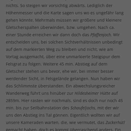
nichts. So steigen wir vorsichtig abwärts. Lediglich der
Höhenmesser und die Karte sagen uns wo es ungefähr lang
gehen könnte. Mehrmals müssen wir größere und kleinere
Gletscherspalten überwinden, bzw. umgehen. Nach ca.
einer Stunde erreichen wir dann doch das
Pfaffenjoch
. Wir
entscheiden uns, bei solchen Sichtverhältnissen unbedingt
auf dem markierten Weg zu bleiben und nicht, wie am
Vortag ausgemacht, über eine unmarkierte Steigspur dem
Felsgrat zu folgen. Weitere 45 min. Abstieg auf dem
Gletscher stehen uns bevor, ehe wir, bei immer besser
werdender Sicht, in Felsgelände gelangen. Nun haben wir
das Schlimmste überstanden. Ein abwechslungsreicher
Wanderweg führt uns hinüber zur
Hildesheimer
Hütte
auf
2859m. Hier rasten wir nochmals, sind es doch nur noch 45
min. bis zur Seilbahnstation des
Schaufeljochs
, mit der wir
uns den Abstieg ins Tal gönnen. Eigentlich wollten wir auf
unsere Kameraden warten, die, wie vermutet, das
Zuckerhütl
gemacht haben, doch es kommt überraschend anders. Ein