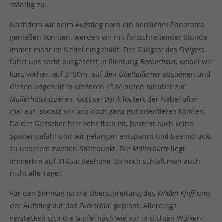
ständig zu.
Nachdem wir beim Aufstieg noch ein herrliches Panorama
genießen konnten, werden wir mit fortschreitender Stunde
immer mehr im Nebel eingehüllt. Der Südgrat des
Freigers
führt uns recht ausgesetzt in Richtung
Becherhaus
, wobei wir
kurz vorher, auf 3150m, auf den
Übeltalferner
absteigen und
diesen angeseilt in weiteren 45 Minuten hinüber zur
Müllerhütte
queren. Gott sei Dank lockert der Nebel öfter
mal auf, sodass wir uns doch ganz gut orientieren können.
Da der Gletscher hier sehr flach ist, besteht auch keine
Spaltengefahr und wir gelangen entspannt und beeindruckt
zu unserem zweiten Stützpunkt. Die
Müllerhütte
liegt
immerhin auf 3145m Seehöhe. So hoch schläft man auch
nicht alle Tage!!
Für den Sonntag ist die Überschreitung des
Wilden
Pfaff
und
der Aufstieg auf das
Zuckerhütl
geplant. Allerdings
verstecken sich die Gipfel nach wie vor in dichten Wolken.