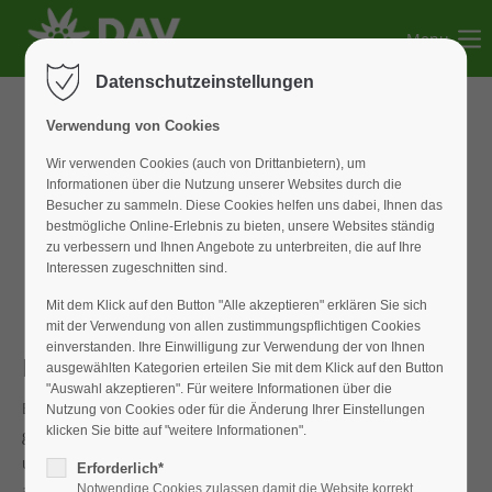
Menu
Der Eintrag "offcanvas-col1" existiert leider nicht.
Datenschutzeinstellungen
Der Eintrag "offcanvas-col2" existiert leider nicht.
Verwendung von Cookies
Wir verwenden Cookies (auch von Drittanbietern), um
Informationen über die Nutzung unserer Websites durch die
Der Eintrag "offcanvas-col3" existiert leider nicht.
Besucher zu sammeln. Diese Cookies helfen uns dabei, Ihnen das
bestmögliche Online-Erlebnis zu bieten, unsere Websites ständig
zu verbessern und Ihnen Angebote zu unterbreiten, die auf Ihre
Der Eintrag "offcanvas-col4" existiert leider nicht.
Interessen zugeschnitten sind.
Mit dem Klick auf den Button "Alle akzeptieren" erklären Sie sich
mit der Verwendung von allen zustimmungspflichtigen Cookies
einverstanden. Ihre Einwilligung zur Verwendung der von Ihnen
Hochtour
ausgewählten Kategorien erteilen Sie mit dem Klick auf den Button
"Auswahl akzeptieren". Für weitere Informationen über die
Bereits im Jahr 2018 wurde von Hendrik und Ralf die Idee
Nutzung von Cookies oder für die Änderung Ihrer Einstellungen
klicken Sie bitte auf "weitere Informationen".
geboren, eine gemeinsame Hochtour von Jung und Alt zu
unternehmen. „Ich will mal mit dir ins Eis“, so kam Hendrik
Erforderlich*
auf mich zu. Schon am Edelweißabend legten wir dann den
Notwendige Cookies zulassen damit die Website korrekt