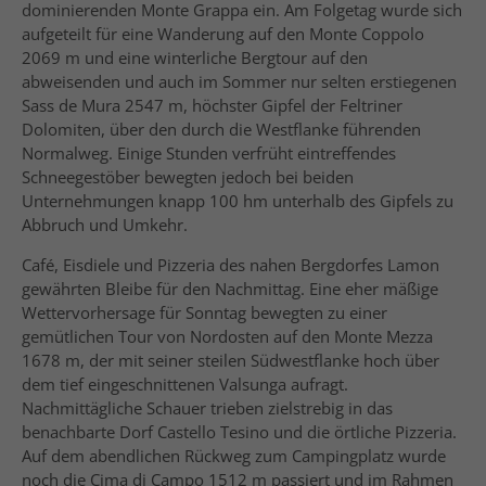
dominierenden Monte Grappa ein. Am Folgetag wurde sich
aufgeteilt für eine Wanderung auf den Monte Coppolo
2069 m und eine winterliche Bergtour auf den
abweisenden und auch im Sommer nur selten erstiegenen
Sass de Mura 2547 m, höchster Gipfel der Feltriner
Dolomiten, über den durch die Westflanke führenden
Normalweg. Einige Stunden verfrüht eintreffendes
Schneegestöber bewegten jedoch bei beiden
Unternehmungen knapp 100 hm unterhalb des Gipfels zu
Abbruch und Umkehr.
Café, Eisdiele und Pizzeria des nahen Bergdorfes Lamon
gewährten Bleibe für den Nachmittag. Eine eher mäßige
Wettervorhersage für Sonntag bewegten zu einer
gemütlichen Tour von Nordosten auf den Monte Mezza
1678 m, der mit seiner steilen Südwestflanke hoch über
dem tief eingeschnittenen Valsunga aufragt.
Nachmittägliche Schauer trieben zielstrebig in das
benachbarte Dorf Castello Tesino und die örtliche Pizzeria.
Auf dem abendlichen Rückweg zum Campingplatz wurde
noch die Cima di Campo 1512 m passiert und im Rahmen