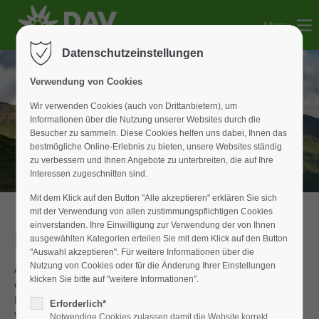
Menu
Der Eintrag "offcanvas-col1" existiert leider nicht.
Datenschutzeinstellungen
Der Eintrag "offcanvas-col2" existiert leider nicht.
Verwendung von Cookies
Wir verwenden Cookies (auch von Drittanbietern), um
Informationen über die Nutzung unserer Websites durch die
Der Eintrag "offcanvas-col3" existiert leider nicht.
Besucher zu sammeln. Diese Cookies helfen uns dabei, Ihnen das
bestmögliche Online-Erlebnis zu bieten, unsere Websites ständig
zu verbessern und Ihnen Angebote zu unterbreiten, die auf Ihre
Der Eintrag "offcanvas-col4" existiert leider nicht.
Interessen zugeschnitten sind.
Mit dem Klick auf den Button "Alle akzeptieren" erklären Sie sich
mit der Verwendung von allen zustimmungspflichtigen Cookies
einverstanden. Ihre Einwilligung zur Verwendung der von Ihnen
Frühjahrskurzurlaub Italien
ausgewählten Kategorien erteilen Sie mit dem Klick auf den Button
"Auswahl akzeptieren". Für weitere Informationen über die
Nutzung von Cookies oder für die Änderung Ihrer Einstellungen
Anfang April wurde zu acht erneut das zu Kurztrips
klicken Sie bitte auf "weitere Informationen".
einladende lange Osterwochenende für ein paar Tage
Frischluftaktivität genutzt. Mit dem Ziel der Eröffnung der
Erforderlich*
Wandersaison wurden die süddolomitischen Vorgebirge
Notwendige Cookies zulassen damit die Website korrekt