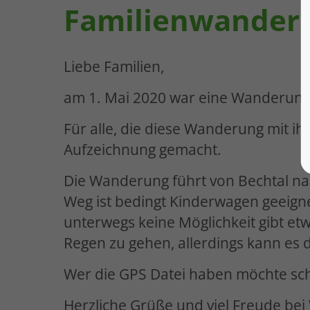
Familienwander
Liebe Familien,
am 1. Mai 2020 war eine Wanderung 
Für alle, die diese Wanderung mit i
Aufzeichnung gemacht.
Die Wanderung führt von Bechtal nac
Weg ist bedingt Kinderwagen geeigne
unterwegs keine Möglichkeit gibt et
Regen zu gehen, allerdings kann es
Wer die GPS Datei haben möchte sch
Herzliche Grüße und viel Freude be