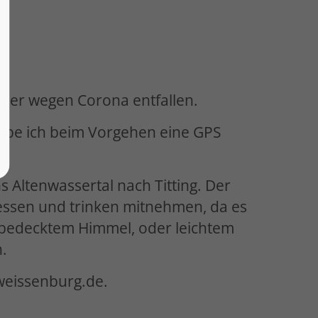
ider wegen Corona entfallen.
habe ich beim Vorgehen eine GPS
Altenwassertal nach Titting. Der
 essen und trinken mitnehmen, da es
i bedecktem Himmel, oder leichtem
.
weissenburg.de.