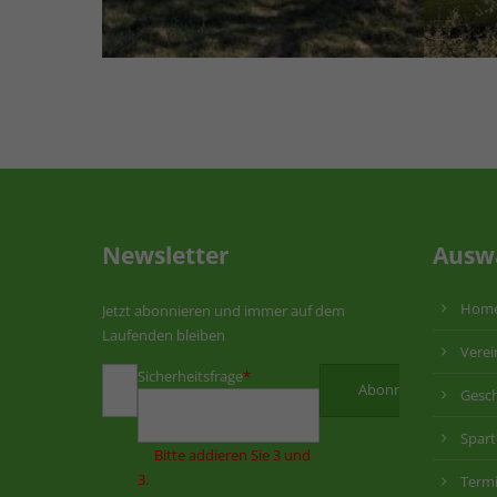
Newsletter
Ausw
Hom
Jetzt abonnieren und immer auf dem
Laufenden bleiben
Verei
Sicherheitsfrage
*
Gesch
Spar
Bitte addieren Sie 3 und
3.
Term