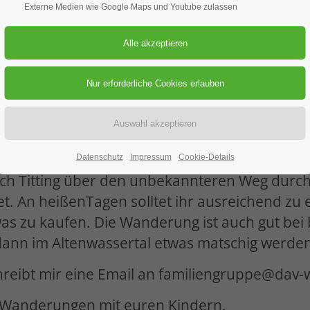
ung
Externe Medien wie Google Maps und Youtube zulassen
in Bechtal geplant. Diese Wanderung muss le
hren Familien gerne alleine machen möchten, 
Datenschutz
Impressum
Cookie-Details
h Titting über den unbekannteren Weg durchs 
t. An heißenTagen solltet ihr ausreichend zu
was zu kaufen. Die Wanderung ist auch gut be
 dann im Altenwassertal etwas matschig werden
reibt mir eine Email an familiengruppe@dav-
i Wanderungen mit euren Kindern.