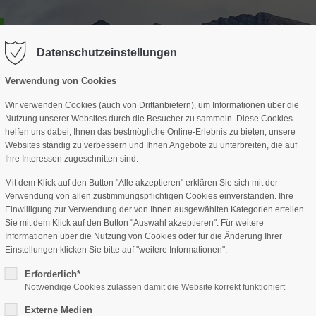
GESCHÄFTSSTELLE
SPARTEN
TERMINE
DAV-HÜTTE
ag "offcanvas-col2" existiert leider
Der Eintrag "offcanvas-col3" existi
nicht.
Datenschutzeinstellungen
Verwendung von Cookies
Wir verwenden Cookies (auch von Drittanbietern), um Informationen über die
Nutzung unserer Websites durch die Besucher zu sammeln. Diese Cookies
helfen uns dabei, Ihnen das bestmögliche Online-Erlebnis zu bieten, unsere
Websites ständig zu verbessern und Ihnen Angebote zu unterbreiten, die auf
Ihre Interessen zugeschnitten sind.
Mit dem Klick auf den Button "Alle akzeptieren" erklären Sie sich mit der
Verwendung von allen zustimmungspflichtigen Cookies einverstanden. Ihre
Einwilligung zur Verwendung der von Ihnen ausgewählten Kategorien erteilen
Sie mit dem Klick auf den Button "Auswahl akzeptieren". Für weitere
Informationen über die Nutzung von Cookies oder für die Änderung Ihrer
Einstellungen klicken Sie bitte auf "weitere Informationen".
Erforderlich*
Notwendige Cookies zulassen damit die Website korrekt funktioniert
Externe Medien