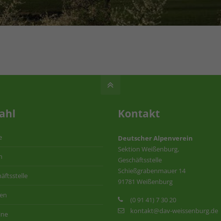
ahl
Kontakt
e
Deutscher Alpenverein
Sektion Weißenburg,
n
Geschäftsstelle
Schießgrabenmauer 14
äftsstelle
91781 Weißenburg
ten
(0 91 41) 7 30 20
kontakt@dav-weissenburg.de
ine