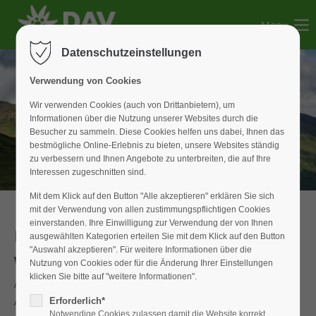
Menu
Der Eintrag "offcanvas-col1" existiert leider nicht.
Datenschutzeinstellungen
Der Eintrag "offcanvas-col2" existiert leider nicht.
Verwendung von Cookies
Wir verwenden Cookies (auch von Drittanbietern), um
Informationen über die Nutzung unserer Websites durch die
Der Eintrag "offcanvas-col3" existiert leider nicht.
Besucher zu sammeln. Diese Cookies helfen uns dabei, Ihnen das
bestmögliche Online-Erlebnis zu bieten, unsere Websites ständig
zu verbessern und Ihnen Angebote zu unterbreiten, die auf Ihre
Der Eintrag "offcanvas-col4" existiert leider nicht.
Interessen zugeschnitten sind.
Mit dem Klick auf den Button "Alle akzeptieren" erklären Sie sich
mit der Verwendung von allen zustimmungspflichtigen Cookies
einverstanden. Ihre Einwilligung zur Verwendung der von Ihnen
Familiengruppe
ausgewählten Kategorien erteilen Sie mit dem Klick auf den Button
"Auswahl akzeptieren". Für weitere Informationen über die
Wanderung am Oberlandsteig in Konstein
Nutzung von Cookies oder für die Änderung Ihrer Einstellungen
klicken Sie bitte auf "weitere Informationen".
Am 09.05.2026 war mit einer Wanderung in der Region der
Auftakt der „neuen“ Familiengruppe der
Erforderlich*
Notwendige Cookies zulassen damit die Website korrekt