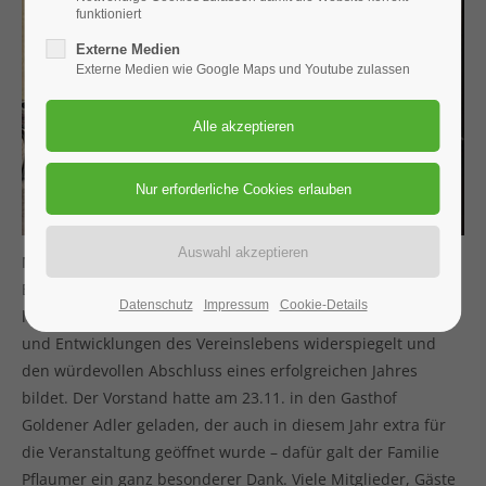
funktioniert
Externe Medien
Externe Medien wie Google Maps und Youtube zulassen
Man konnte fast den Eindruck gewinnen, dass der
Edelweißabend der DAV-Sektion Weißenburg mit Ehrung
Datenschutz
Impressum
Cookie-Details
langjähriger Mitglieder in gewohnter Weise die Aktivitäten
und Entwicklungen des Vereinslebens widerspiegelt und
den würdevollen Abschluss eines erfolgreichen Jahres
bildet. Der Vorstand hatte am 23.11. in den Gasthof
Goldener Adler geladen, der auch in diesem Jahr extra für
die Veranstaltung geöffnet wurde – dafür galt der Familie
Pflaumer ein ganz besonderer Dank. Viele Mitglieder, Gäste