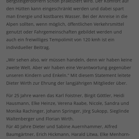
Bergsteigerdörfern schon praktiziert wird. Der Komfort auf
den Hütten kann eingeschränkt werden und dabei spart
man Energie und kostbares Wasser. Bei der Anreise in die
Alpen sollten, wenn möglich, öffentlichen Verkehrsmittel
genutzt oder Fahrgemeinschaften gebildet werden und
auch ein freiwilliges Tempolimit von 120 kmh ist ein
individueller Beitrag.
„Wir sehen also, wir müssen handeln, denn wir haben keine
zweite Welt. Aber wir haben eine Verantwortung gegenüber
unseren Kindern und Enkeln.“ Mit diesem Statement leitete
Dieter Wirth zur Ehrung der langjährigen Mitglieder über.
Für 25 Jahre waren das Karl Foistner, Birgit Göttler, Heidi
Hausmann, Elke Heinze, Verena Raabe, Nicole, Sandra und
Monika Rachinger, Johann Springer, Jörg Sukopp, Sieglinde
Waltenberger und Florian Wirth.
Für 40 Jahre Dieter und Sabine Auernhammer, Alfred
Baumgärtner, Erich Hickmann, Harald Litwa, Elke Menhorn-