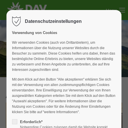
Menu
Der Eintrag "offcanvas-col1" existiert leider nicht.
Datenschutzeinstellungen
Der Eintrag "offcanvas-col2" existiert leider nicht.
Verwendung von Cookies
Wir verwenden Cookies (auch von Drittanbietern), um
Informationen über die Nutzung unserer Websites durch die
Der Eintrag "offcanvas-col3" existiert leider nicht.
Besucher zu sammeln. Diese Cookies helfen uns dabei, Ihnen das
bestmögliche Online-Erlebnis zu bieten, unsere Websites ständig
zu verbessern und Ihnen Angebote zu unterbreiten, die auf Ihre
Der Eintrag "offcanvas-col4" existiert leider nicht.
Interessen zugeschnitten sind.
Mit dem Klick auf den Button "Alle akzeptieren" erklären Sie sich
mit der Verwendung von allen zustimmungspflichtigen Cookies
einverstanden. Ihre Einwilligung zur Verwendung der von Ihnen
Alles bleibt anders
ausgewählten Kategorien erteilen Sie mit dem Klick auf den Button
"Auswahl akzeptieren". Für weitere Informationen über die
Nutzung von Cookies oder für die Änderung Ihrer Einstellungen
klicken Sie bitte auf "weitere Informationen".
Erforderlich*
Notwendige Cookies zulassen damit die Website korrekt