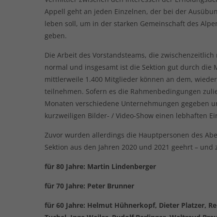
Appell geht an jeden Einzelnen, der bei der Ausübung
leben soll, um in der starken Gemeinschaft des Alp
geben.
Die Arbeit des Vorstandsteams, die zwischenzeitlich 
normal und insgesamt ist die Sektion gut durch di
mittlerweile 1.400 Mitglieder können an dem, wi
teilnehmen. Sofern es die Rahmenbedingungen zulie
Monaten verschiedene Unternehmungen gegeben und
kurzweiligen Bilder- / Video-Show einen lebhaften Ei
Zuvor wurden allerdings die Hauptpersonen des Aben
Sektion aus den Jahren 2020 und 2021 geehrt – und 
für 80 Jahre: Martin Lindenberger
für 70 Jahre: Peter Brunner
für 60 Jahre: Helmut Hühnerkopf, Dieter Platzer, R