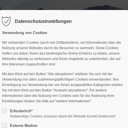
GESCHÄFTSSTELLE
SPARTEN
TERMINE
DAV-HÜTTE
ag "offcanvas-col2" existiert leider
Der Eintrag "offcanvas-col3" existi
nicht.
Datenschutzeinstellungen
Verwendung von Cookies
Wir verwenden Cookies (auch von Drittanbietern), um Informationen über die
Nutzung unserer Websites durch die Besucher zu sammeln. Diese Cookies
helfen uns dabei, Ihnen das bestmögliche Online-Erlebnis zu bieten, unsere
Websites ständig zu verbessern und Ihnen Angebote zu unterbreiten, die auf
Ihre Interessen zugeschnitten sind.
Mit dem Klick auf den Button "Alle akzeptieren" erklären Sie sich mit der
Verwendung von allen zustimmungspflichtigen Cookies einverstanden. Ihre
Einwilligung zur Verwendung der von Ihnen ausgewählten Kategorien erteilen
Sie mit dem Klick auf den Button "Auswahl akzeptieren". Für weitere
Informationen über die Nutzung von Cookies oder für die Änderung Ihrer
Einstellungen klicken Sie bitte auf "weitere Informationen".
Erforderlich*
Notwendige Cookies zulassen damit die Website korrekt funktioniert
Externe Medien