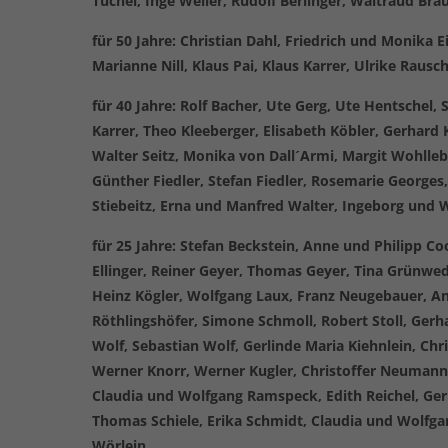
Tuchel, Inge Weiler, Rudolf Berlinger, Waltraud Bra
für 50 Jahre: Christian Dahl, Friedrich und Monika E
Marianne Nill, Klaus Pai, Klaus Karrer, Ulrike Raus
für 40 Jahre: Rolf Bacher, Ute Gerg, Ute Hentschel
Karrer, Theo Kleeberger, Elisabeth Köbler, Gerhard 
Walter Seitz, Monika von Dall´Armi, Margit Wohlleb
Günther Fiedler, Stefan Fiedler, Rosemarie Georges,
Stiebeitz, Erna und Manfred Walter, Ingeborg und 
für 25 Jahre: Stefan Beckstein, Anne und Philipp C
Ellinger, Reiner Geyer, Thomas Geyer, Tina Grünwede
Heinz Kögler, Wolfgang Laux, Franz Neugebauer, An
Röthlingshöfer, Simone Schmoll, Robert Stoll, Ger
Wolf, Sebastian Wolf, Gerlinde Maria Kiehnlein, Chr
Werner Knorr, Werner Kugler, Christoffer Neumann,
Claudia und Wolfgang Ramspeck, Edith Reichel, Gerh
Thomas Schiele, Erika Schmidt, Claudia und Wolfgan
Wörlein