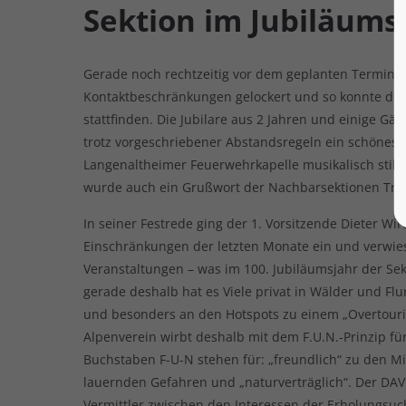
Sektion im Jubiläums
Gerade noch rechtzeitig vor dem geplanten Termin 
Kontaktbeschränkungen gelockert und so konnte de
stattfinden. Die Jubilare aus 2 Jahren und einige G
trotz vorgeschriebener Abstandsregeln ein schönes 
Langenaltheimer Feuerwehrkapelle musikalisch stil
wurde auch ein Grußwort der Nachbarsektionen Tr
In seiner Festrede ging der 1. Vorsitzende Dieter 
Einschränkungen der letzten Monate ein und verwies
Veranstaltungen – was im 100. Jubiläumsjahr der Se
gerade deshalb hat es Viele privat in Wälder und Flu
und besonders an den Hotspots zu einem „Overtouri
Alpenverein wirbt deshalb mit dem F.U.N.-Prinzip für
Buchstaben F-U-N stehen für: „freundlich“ zu den 
lauernden Gefahren und „naturverträglich“. Der DAV 
Vermittler zwischen den Interessen der Erholungsu