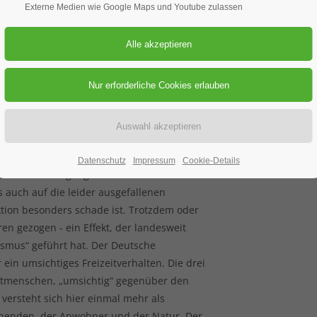
jahr mit vielen Ehrungen
Externe Medien wie Google Maps und Youtube zulassen
wurden die Corona-bedingten
r Edelweißabend im Wildbadsaal am 11.09.
äste fanden in dem Saal genügend Platz und
Ambiente vor, welches durch das Trio der
voll umrahmt wurde. Positiv aufgenommen
euchtlingen und Gunzenhausen.
Datenschutz
Impressum
Cookie-Details
Wirth auf den Umgang der Menschen mit den
 auch auf die leider ausgefallenen
ktion besonders schade ist. Trotzdem oder
ren gezogen - ein Effekt, der landesweit
smus“ geführt hat. Der Deutsche
 ein umsichtiges Freizeitverhalten. Die drei
Mitmenschen, „umsichtig“ gegenüber den
versteht sich hier einmal mehr als
chenden, der Anwohner und der Natur. Der