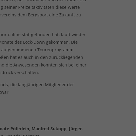
 seiner Freizeitaktivitäten diese Werte
envereins dem Bergsport eine Zukunft zu
nur online stattgefunden hat, läuft wieder
e Monate des Lock-Down gekommen. Die
eder aufgenommenen Tourenprogramm
ßen hat es auch in den zurückliegenden
 die Anwesenden konnten sich bei einer
ndruck verschaffen.
ds, die langjährigen Mitglieder der
zwar
enate Pöferlein, Manfred Sukopp, Jürgen