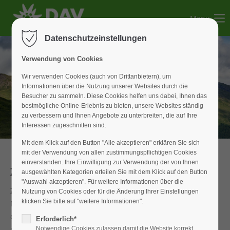
Menu
Der Eintrag "offcanvas-col1" existiert leider nicht.
Datenschutzeinstellungen
Der Eintrag "offcanvas-col2" existiert leider nicht.
Verwendung von Cookies
Wir verwenden Cookies (auch von Drittanbietern), um
Informationen über die Nutzung unserer Websites durch die
Der Eintrag "offcanvas-col3" existiert leider nicht.
Besucher zu sammeln. Diese Cookies helfen uns dabei, Ihnen das
bestmögliche Online-Erlebnis zu bieten, unsere Websites ständig
zu verbessern und Ihnen Angebote zu unterbreiten, die auf Ihre
Der Eintrag "offcanvas-col4" existiert leider nicht.
Interessen zugeschnitten sind.
Mit dem Klick auf den Button "Alle akzeptieren" erklären Sie sich
mit der Verwendung von allen zustimmungspflichtigen Cookies
einverstanden. Ihre Einwilligung zur Verwendung der von Ihnen
Zufrieden mit der Entwicklung
ausgewählten Kategorien erteilen Sie mit dem Klick auf den Button
"Auswahl akzeptieren". Für weitere Informationen über die
Zum Edelweißabend am 17.11. fanden sich zahlreiche
Nutzung von Cookies oder für die Änderung Ihrer Einstellungen
klicken Sie bitte auf "weitere Informationen".
Mitglieder und Gäste im Gasthof "Goldener Adler" ein, um
die Jubilare zu ehren und das Vereinsjahr gebührend
Erforderlich*
ausklingen zu lassen. Der 1. Vorsitzende, Dieter Wirth nahm
Notwendige Cookies zulassen damit die Website korrekt