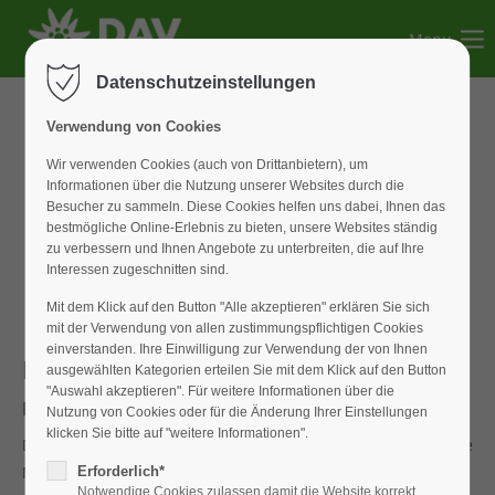
Menu
Der Eintrag "offcanvas-col1" existiert leider nicht.
Datenschutzeinstellungen
Der Eintrag "offcanvas-col2" existiert leider nicht.
Verwendung von Cookies
Wir verwenden Cookies (auch von Drittanbietern), um
Informationen über die Nutzung unserer Websites durch die
Der Eintrag "offcanvas-col3" existiert leider nicht.
Besucher zu sammeln. Diese Cookies helfen uns dabei, Ihnen das
bestmögliche Online-Erlebnis zu bieten, unsere Websites ständig
zu verbessern und Ihnen Angebote zu unterbreiten, die auf Ihre
Der Eintrag "offcanvas-col4" existiert leider nicht.
Interessen zugeschnitten sind.
Mit dem Klick auf den Button "Alle akzeptieren" erklären Sie sich
mit der Verwendung von allen zustimmungspflichtigen Cookies
einverstanden. Ihre Einwilligung zur Verwendung der von Ihnen
Bike&Hike
ausgewählten Kategorien erteilen Sie mit dem Klick auf den Button
"Auswahl akzeptieren". Für weitere Informationen über die
Mit dem Mountainbike um die Rotwand
Nutzung von Cookies oder für die Änderung Ihrer Einstellungen
klicken Sie bitte auf "weitere Informationen".
Die Weißenburger Hütte war wieder Ausgangspunkt für eine
Mountainbiketour der DAV-Sektion Weißenburg. Die Gruppe
Erforderlich*
Notwendige Cookies zulassen damit die Website korrekt