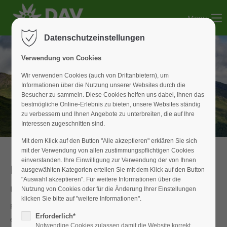
Menu
Der Eintrag "offcanvas-col1" existiert leider nicht.
Datenschutzeinstellungen
Der Eintrag "offcanvas-col2" existiert leider nicht.
Verwendung von Cookies
Wir verwenden Cookies (auch von Drittanbietern), um
Informationen über die Nutzung unserer Websites durch die
Der Eintrag "offcanvas-col3" existiert leider nicht.
Besucher zu sammeln. Diese Cookies helfen uns dabei, Ihnen das
bestmögliche Online-Erlebnis zu bieten, unsere Websites ständig
zu verbessern und Ihnen Angebote zu unterbreiten, die auf Ihre
Der Eintrag "offcanvas-col4" existiert leider nicht.
Interessen zugeschnitten sind.
Mit dem Klick auf den Button "Alle akzeptieren" erklären Sie sich
mit der Verwendung von allen zustimmungspflichtigen Cookies
einverstanden. Ihre Einwilligung zur Verwendung der von Ihnen
Bike & Hike
ausgewählten Kategorien erteilen Sie mit dem Klick auf den Button
"Auswahl akzeptieren". Für weitere Informationen über die
um die Weißenburger Hütte
Nutzung von Cookies oder für die Änderung Ihrer Einstellungen
klicken Sie bitte auf "weitere Informationen".
Endlich ist es wieder so weit. Die Corona-Lockerungen
Erforderlich*
erlauben wieder Sport im Freien und Übernachten auf der
Notwendige Cookies zulassen damit die Website korrekt