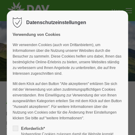
Menu
Der Eintrag "offcanvas-col1" existiert leider nicht.
Datenschutzeinstellungen
Der Eintrag "offcanvas-col2" existiert leider nicht.
Verwendung von Cookies
Wir verwenden Cookies (auch von Drittanbietern), um
Informationen über die Nutzung unserer Websites durch die
Der Eintrag "offcanvas-col3" existiert leider nicht.
Besucher zu sammeln. Diese Cookies helfen uns dabei, Ihnen das
bestmögliche Online-Erlebnis zu bieten, unsere Websites ständig
zu verbessern und Ihnen Angebote zu unterbreiten, die auf Ihre
Der Eintrag "offcanvas-col4" existiert leider nicht.
Interessen zugeschnitten sind.
Mit dem Klick auf den Button "Alle akzeptieren" erklären Sie sich
mit der Verwendung von allen zustimmungspflichtigen Cookies
einverstanden. Ihre Einwilligung zur Verwendung der von Ihnen
After Christmas Cup
ausgewählten Kategorien erteilen Sie mit dem Klick auf den Button
"Auswahl akzeptieren". Für weitere Informationen über die
Finale vom 04.02.
Nutzung von Cookies oder für die Änderung Ihrer Einstellungen
klicken Sie bitte auf "weitere Informationen".
Herren
Erforderlich*
1. Michael Ruthingsdorfer
Notwendige Cookies zulassen damit die Website korrekt