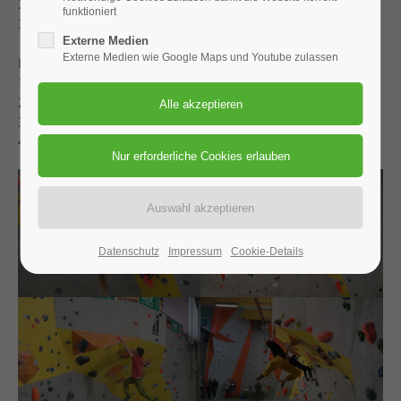
2. Luka Feil
funktioniert
3. Markus Bäuml
Externe Medien
Externe Medien wie Google Maps und Youtube zulassen
Damen
1. Lena Hüttinger
2. Magdalena Müller
3. Luisa Lederer
4. Selina Otter
Datenschutz
Impressum
Cookie-Details